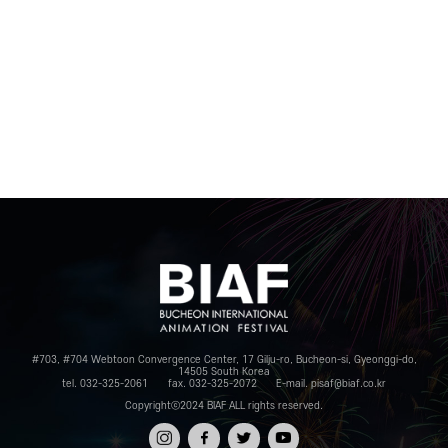
#703, #704 Webtoon Convergence Center, 17 Gilju-ro, Bucheon-si, Gyeonggi-do,
14505 South Korea
tel. 032-325-2061
fax. 032-325-2072
E-mail. pisaf@biaf.co.kr
Copyrightⓒ2024 BIAF ALL rights reserved.
인스타
페이스
트위터
유튜브