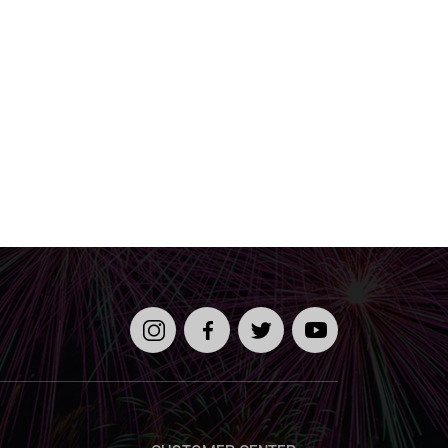
인스타
페이스
트위터
유튜브
그램
북