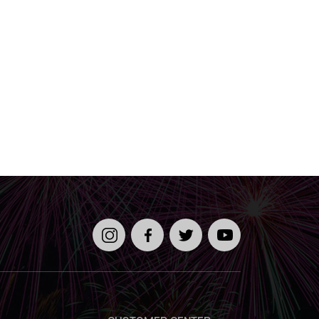
인스타
페이스
트위터
유튜브
그램
북