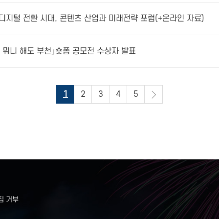
1회 디지털 전환 시대, 콘텐츠 산업과 미래전략 포럼(+온라인 자료)
애니 뭐니 해도 부천」숏폼 공모전 수상자 발표
1
2
3
4
5
집 거부