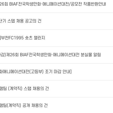
] 제26회 BIAF전국학생만화·애니메이션대전/공모전 작품반환안내
감)단기 스탭 채용 공고의 건
)]부천FC1995 숏츠 챌린지
 (마감)제26회 BIAF전국학생만화·애니메이션대전 분실물 알림
만화애니메이션대전(고등부) 조기 마감 안내]
그램팀 (계약직) 스탭 채용의 건
로그램팀(계약직) 공개 채용의 건