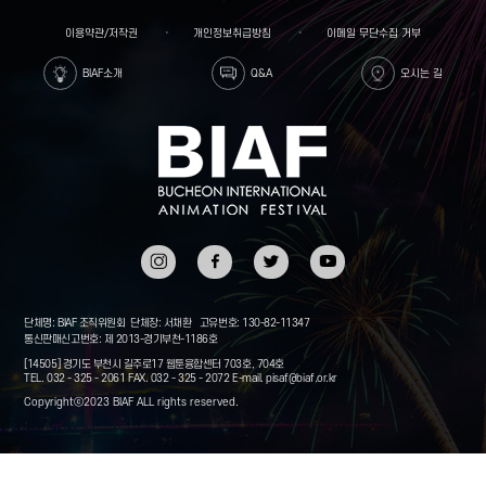
이용약관/저작권
개인정보취급방침
이메일 무단수집 거부
BIAF소개
Q&A
오시는 길
인스타
페이스
트위터
유튜브
그램
북
단체명: BIAF 조직위원회
단체장: 서채환
고유번호: 130-82-11347
통신판매신고번호: 제 2013-경기부천-1186호
[14505] 경기도 부천시 길주로17 웹툰융합센터 703호, 704호
TEL. 032 - 325 - 2061
FAX. 032 - 325 - 2072
E-mail.
pisaf@biaf.or.kr
Copyrightⓒ2023 BIAF ALL rights reserved.