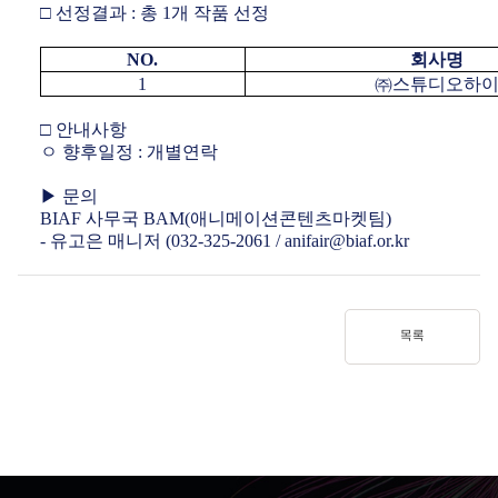
□
선정결과
:
총
1
개 작품 선정
NO.
회사명
1
㈜
스튜디오하
□
안내사항
ㅇ 향후일정
:
개별연락
▶
문의
BIAF
사무국
BAM(
애니메이션콘텐츠마켓팀
)
-
유고은 매니저
(032-325-2061 / anifair@biaf.or.kr
목록