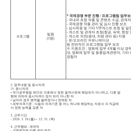
*
국제경쟁 부문 진행
/
프로그램팀 업무보
-
국내외 초청 작품 및 콘텐츠 수급
,
관계자
-
국제경쟁 작품 관리 및 심사 진행 보조
-
심사위원 및 기타
VIP
게스트 초청 및 일
-
게스트 및 관계자 초청
(
항공
,
숙박
,
현장 
팀원
램
-
게스트 의전
(
응대
,
차량 관리 등
)
지원
프로그
(1
명
)
-
온
/
오프라인 커뮤니케이션
등 전반적인 프로그랜팀 업무 보조
※
지원조건
:
영화제 업무
4
개월 이상 경
대
,
영화제 업무 및 동종업계관련자
,
기타 
경험자
2.
업무내용 및 응시자격
가
.
응시자격
•
국가공무원법 제
33
조 각호에서 정한 결격사유에 해당되지 아니하고
,
다른 법
령에 의하여 응시자격이 정지 되지 아니한 자
•
남자의 경우 병역을 필하였거나 면제된 자
•
세부자격기준
:
다음의 자격기준 중 어느 하나에 해당하는 자로서 각 직급에
서 정한 능력을 갖춘 자
3.
근무기간
-
2026. 3. 16.(
월
)
～
12. 31. (
목
)
4.
근무형태
:
계약직
-
근무평정에 따른 계약 연장