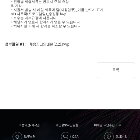
•
전형별 제출서류는 반드시 주의 요망
9.
기타
•
지원서 발송 시 메일 제목에 팀
(
지원업무
)_
이름 반드시 표기
예
)
사무국
(
프로그램팀
)_
홍길동
.hwp
•
보수는 내부규정에 따릅니다
.
•
해당자가 없을시 합격자가 없을 수 있습니다
.
•
허위사항 기재 시 합격을 취소할 수 있습니다
.
첨부파일 #1 :
채용공고안내문(2.2).hwp
목록
이용약관/저작권
개인정보취급방침
이메일 무단수집 거부
BIAF소개
Q&A
오시는 길