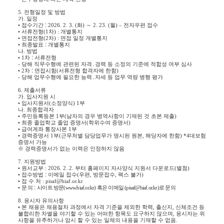
5.
전형일정 및 방법
가
.
일정
•
접수기간
:
2026. 2. 3. (
화
)
～
2. 23. (
월
)
–
전자우편 접수
•
서류전형
(1
차
) :
개별통지
•
면접전형
(2
차
) :
면접 일정 개별통지
•
최종발표
:
개별통지
나
.
방법
•
1
차
:
서류전형
-
당해 직무수행에 관련된 자격
․
경력 등 소정의 기준에 적합성 여부 심사
•
2
차
:
면접시험
(
서류전형 합격자에 한함
)
-
당해 업무수행에 필요한 능력
․
자세 등 업무 역량 병행 평가
6.
제출서류
가
.
입사지원 시
•
입사지원서
(
소정양식
) 1
부
나
.
최종합격자
•
주민등록등본
1
부
(
남자의 경우 병역사항이 기재된 것 초본 제출
)
•
최종 졸업학교 졸업 증명서
(
학위수여 증명서
)
•
급여계좌 통장사본
1
부
•
경력증명서
1
부
(
근무처별 담당업무가 명시된 원본
,
해당자에 한함
) *4
대보험
증명서 가능
※
경력증명서가 없는 이력은 인정하지 않음
7.
지원방법
•
원서교부
: 2026. 2. 2.
부터 홈페이지 자사양식 지원서 다운로드
(
별첨
)
•
접수방법
:
이메일 접수
(
우편
,
방문접수
,
팩스 불가
)
•
접 수 처
: pisaf@biaf.or.kr
•
문
의
:
사이트 방문
(www.biaf.or.kr)
혹은 이메일
(pisaf@biaf.or.kr)
로 문의
8.
응시자 유의사항
•
본 채용은 채용절차 과정에서 자격 기준을 제외한 학력
,
출신지
,
신체조건 등
불합리한 차별을 야기할 수 있는 어떠한 항목도 요구하지 않으며
,
응시자는 위
사항을 유추하거나 암시 할 수 있는 일체의 내용을 기재할 수 없음
.