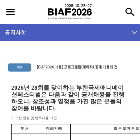
공지사항
[BIAF2026 채용] 프로그램팀(계약직) 공개 채용의 건
529
2026
년
28
회를 맞이하는 부천국제애니메이
션페스티벌은 다음과 같이 공개채용을 진행
하오니
,
창조성과 열정을 가진 많은 분들의
참여를 바랍니다
.
1.
모집 인원 및 업무내용
: 1
인
부 서
직급
(
인원
)
업 무 및 자 격 요