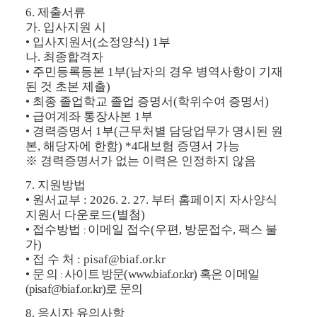
6.
제출서류
가
.
입사지원 시
•
입사지원서
(
소정양식
) 1
부
나
.
최종합격자
•
주민등록등본
1
부
(
남자의 경우 병역사항이 기재
된 것 초본 제출
)
•
최종 졸업학교 졸업 증명서
(
학위수여 증명서
)
•
급여계좌 통장사본
1
부
•
경력증명서
1
부
(
근무처별 담당업무가 명시된 원
본
,
해당자에 한함
) *4
대보험 증명서 가능
※
경력증명서가 없는 이력은 인정하지 않음
7.
지원방법
•
원서교부
: 2026. 2. 27.
부터 홈페이지 자사양식
지원서 다운로드
(
별첨
)
•
접수방법
이메일 접수
(
우편
,
방문접수
,
팩스 불
:
가
)
•
접 수 처
: pisaf@biaf.or.kr
•
문
의
사이트 방문
(www.biaf.or.kr)
혹은 이메일
:
(pisaf@biaf.or.kr)
로 문의
8.
응시자 유의사항