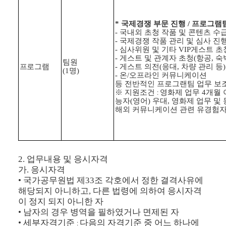
*
국제경쟁 부문 진행
/
프로그램
-
국내외 초청 작품 및 콘텐츠 수
-
국제경쟁 작품 관리 및 심사 진
-
심사위원 및 기타
VIP
게스트 초
-
게스트 및 관계자 초청
(
항공
,
숙
팀원
프로그램
-
게스트 의전
(
응대
,
차량 관리 등
(1
명
)
-
온
/
오프라인 커뮤니케이션
등 전반적인 프로그랜팀 업무 보
※
지원조건
영화제 업무
4
개월 
:
능자
(
영어
)
우대
,
영화제 업무 및
해외 커뮤니케이션 관련 유경험
2.
업무내용 및 응시자격
가
.
응시자격
•
국가공무원법 제
33
조 각호에서 정한 결격사유에
해당되지 아니하고
,
다른 법령에 의하여 응시자격
이 정지 되지 아니한 자
•
남자의 경우 병역을 필하였거나 면제된 자
•
세부자격기준
다음의 자격기준 중 어느 하나에
: