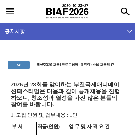
공지사항
[BIAF2026 채용] 프로그램팀 (계약직) 스탭 채용의 건
532
2026
년
28
회를 맞이하는 부천국제애니메이
션페스티벌은 다음과 같이 공개채용을 진행
하오니
,
창조성과 열정을 가진 많은 분들의
참여를 바랍니다
.
1.
모집 인원 및 업무내용
: 1
인
부 서
직급
(
인원
)
업 무 및 자 격 요 건