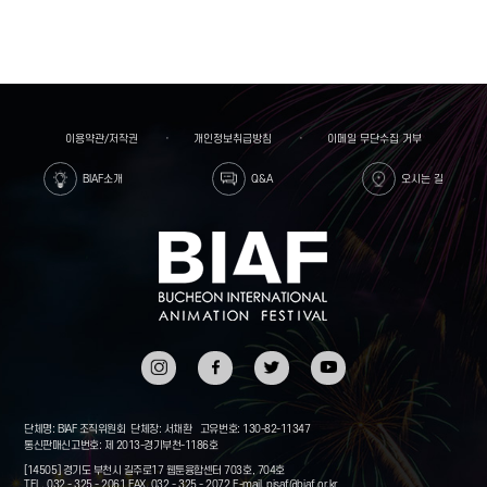
이용약관/저작권
개인정보취급방침
이메일 무단수집 거부
BIAF소개
Q&A
오시는 길
인스타
페이스
트위터
유튜브
그램
북
단체명: BIAF 조직위원회
단체장: 서채환
고유번호: 130-82-11347
통신판매신고번호: 제 2013-경기부천-1186호
[14505] 경기도 부천시 길주로17 웹툰융합센터 703호, 704호
TEL. 032 - 325 - 2061
FAX. 032 - 325 - 2072
E-mail.
pisaf@biaf.or.kr