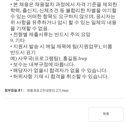
•
본 채용은 채용절차 과정에서 자격 기준을 제외한
학력
,
출신지
,
신체조건 등 불합리한 차별을 야기할
수 있는 어떠한 항목도 요구하지 않으며
,
응시자는
위 사항을 유추하거나 암시 할 수 있는 일체의 내용
을 기재할 수 없음
.
•
전형별 제출서류는 반드시 주의 요망
9.
기타
•
지원서 발송 시 메일 제목에 팀
(
지원업무
)_
이름
반드시 표기
예
)
사무국
(
프로그램팀
)_
홍길동
.hwp
•
보수는 내부규정에 따릅니다
.
•
해당자가 없을시 합격자가 없을 수 있습니다
.
•
허위사항 기재 시 합격을 취소할 수 있습니다
.
첨부파일 #1 :
채용재공고안내문(2.27).hwp
목록