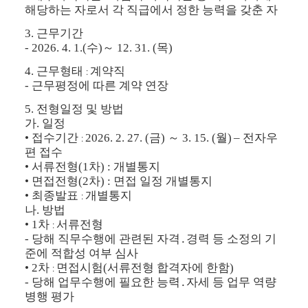
해당하는 자로서 각 직급에서 정한 능력을 갖춘 자
3.
근무기간
-
2026. 4. 1.(
수
)
～
12. 31. (
목
)
4.
근무형태
계약직
:
-
근무평정에 따른 계약 연장
5.
전형일정 및 방법
가
.
일정
•
접수기간
2026. 2. 27. (
금
)
～
3. 15. (
월
)
–
전자우
:
편 접수
•
서류전형
(1
차
) :
개별통지
•
면접전형
(2
차
) :
면접 일정 개별통지
•
최종발표
개별통지
:
나
.
방법
•
1
차
서류전형
:
-
당해 직무수행에 관련된 자격
․
경력 등 소정의 기
준에 적합성 여부 심사
•
2
차
면접시험
(
서류전형 합격자에 한함
)
:
-
당해 업무수행에 필요한 능력
․
자세 등 업무 역량
병행 평가