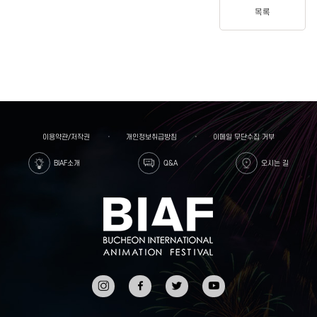
목록
이용약관/저작권
개인정보취급방침
이메일 무단수집 거부
BIAF소개
Q&A
오시는 길
인스타
페이스
트위터
유튜브
그램
북