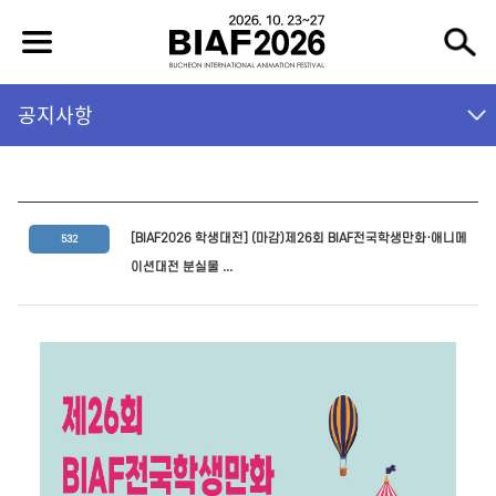
공지사항
[BIAF2026 학생대전] (마감)제26회 BIAF전국학생만화·애니메
532
이션대전 분실물 ...