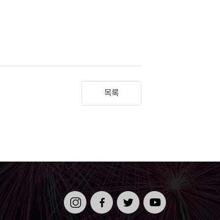
목록
인스타
페이스
트위터
유튜브
그램
북