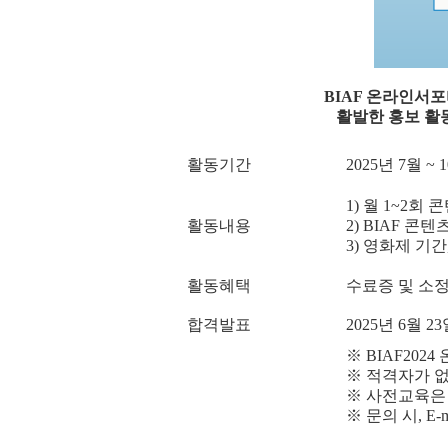
BIAF
온라인서
활발한 홍보 활
활동기간
2025
년
7
월
~ 1
1)
월
1~2
회 콘
활동내용
2) BIAF
콘텐츠
3)
영화제 기간
활동혜택
수료증 및 소
합격발표
2025
년
6
월
23
※
BIAF2024
※ 적격자가 없
※
사전교육
※
문의 시
, E-