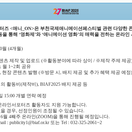
포터즈
<
애니
_ON>
은 부천국제애니메이션페스티벌 관련 다양한 
동을 통해
‘
영화제
’
와
‘
애니메이션 영화
’
의 매력을 전하는 온라인
0
월
(4
개월
)
텐츠 제작 및 업로드
(
※
활동분야에 따라 상이
/
※
제작 주제 제공
 월
1~2
회 공유
,
현장 콘텐츠 발행
(
※
방문 시
,
배지 제공 및 추가 혜택 제공 예정
정의 활동비
(
제작비
), BIAF2025 배지
제공 등
일
15:00
개별 연락 예정
온라인서포터즈 활동자도 지원 가능합니다
.
을 경우, 선정인원이 조정될 수 있습니다.
은
6
월
4
째주 온라인
(ZOOM)
을 통해 진행될 예정입니다
.
mail : publicity1@biaf.or.kr
또는
Tel : 032-325-2061~2