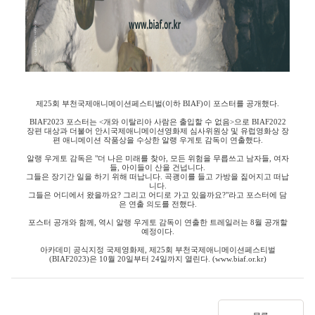
제
25
회 부천국제애니메이션페스티벌
(
이하
BIAF)
이 포스터를 공개했다
.
BIAF2023
포스터는
<
개와 이탈리아 사람은 출입할 수 없음
>
으로
BIAF2022
장편 대상과 더불어 안시국제애니메이션영화제 심사위원상 및 유럽영화상 장
편 애니메이션 작품상을 수상한 알랭 우게토 감독이 연출했다
.
알랭 우게토 감독은
"
더 나은 미래를 찾아
,
모든 위험을 무릅쓰고 남자들
,
여자
들
,
아이들이 산을 건넙니다
.
그들은 장기간 일을 하기 위해 떠납니다
.
곡괭이를 들고 가방을 짊어지고 떠납
니다
.
그들은 어디에서 왔을까요
?
그리고 어디로 가고 있을까요
?"
라고 포스터에 담
은 연출 의도를 전했다
.
포스터 공개와 함께
,
역시 알랭 우게토 감독이 연출한 트레일러는
8
월 공개할
예정이다
.
아카데미 공식지정 국제영화제
,
제
25
회 부천국제애니메이션페스티벌
(BIAF2023)
은
10
월
20
일부터
24
일까지 열린다
. (www.biaf.or.kr)