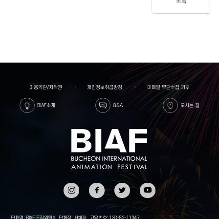
목록
이용약관/저작권
개인정보취급방침
이메일 무단수집 거부
BIAF소개
Q&A
오시는 길
인스타
페이스
트위터
유튜브
그램
북
단체명: BIAF 조직위원회
단체장: 서채환
고유번호: 130-82-11347