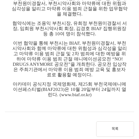
부천원미경찰서
,
부천시약사회와 마약류에 대한 위험과
심각성을 알리고 마약류 이용 범죄 근절을 위한 업무협약
을 체결했다
.
협약식에는 조용익 부천시장
,
유희정 부천원미경찰서 서
장
,
임희원 부천시약사회 회장
,
김경호
BIAF
집행위원장
등 총
10
여 명이 참석했다
.
이번 협약을 통해 부천시는
BIAF,
부천원미경찰서
,
부천
시약사회와 함께 마약류에 대한 위험성과 심각성을 알리
고 마약류 이용 범죄 근절 및
2
차 범죄에 대한 예방을 위
하여 마약류 이용 범죄 근절 애니메이션공모전
“NO!
DRUGS ANYMORE
공모전
”
을 개최한다
.
공모전 입상작
은 주최기관에서 마약류 이용 범죄 예방 교육 및 홍보자
료로 활용할 예정이다
.
아카데미 공식지정 국제영화제
,
제
25
회 부천국제애니메
이션페스티벌
(BIAF2023)
은
10
월
20
일부터
24
일까지 열
린다
. (www.biaf.or.kr)
목록