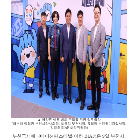
▲
마약류 이용 범죄 근절을 위한 업무협약
(
좌부터 임희원 부천시약사회장
,
조용익 부천시장
,
유희정 부천원미경찰서장
,
김경호
BIAF
조직위원장
)
부천국제애니메이션페스티벌
(
이하
BIAF)
은
9
일 부천시
,