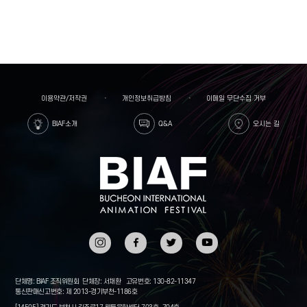
이용약관/저작권
개인정보취급방침
이메일 무단수집 거부
BIAF소개
Q&A
오시는 길
인스타
페이스
트위터
유튜브
그램
북
단체명: BIAF 조직위원회
단체장: 서채환
고유번호: 130-82-11347
통신판매신고번호: 제 2013-경기부천-1186호