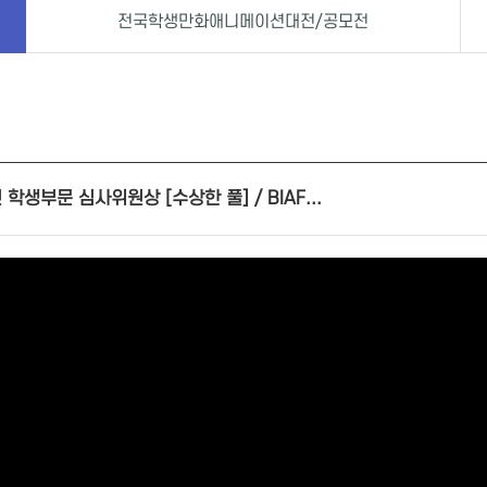
전국학생만화애니메이션대전/공모전
학생부문 심사위원상 [수상한 풀] / BIAF...